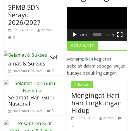
SPMB SDN
Pemutar
Serayu
Video
2026/2027
Juni 24, 2026
admin
00:00
17:39
0
Adiwiyata
Sel
Menampilkan kegiatan
amat & Sukses
sekolah dalam sebagai wujud
0
November 25, 2024
budaya peduli lingkungan
Adiwiyata
Mengingat Hari-
Selamat Hari Guru
hari Lingkungan
Nasional
Hidup
0
November 25, 2024
Juli 11, 2023
admin
0