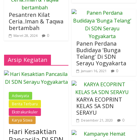
Pesantren Kilat
Ceria..Iman & Taqwa
bertambah
0
Maret 28, 2024
Panen Perdana
Budidaya ‘Bunga
Telang’ Di SDN
Arsip Kegiatan
Serayu Yogyakarta
0
Januari 16, 2021
Adiwiyata
KARYA ECOPRINT
Berita Terbaru
KELAS 5A SDN
SERAYU
Ekstrakurikuler
0
Karya Siswa
Desember 21, 2020
Hari Kesaktian
Pancasila DI SDN