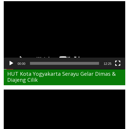
Pemutar
Video
00:00
12:25
HUT Kota Yogyakarta Serayu Gelar Dimas &
Diajeng Cilik
Pemutar
Video