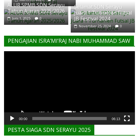
ALUR SPMB SDN Serayu
Selamat SDN Serayu
Tahun Ajaran 2025/2026
Juara 1 Turnamen Futsal
JB Festival 2024
Juni 1, 2025
0
November 25, 2024
0
PENGAJIAN ISRA’MI’RAJ NABI MUHAMMAD SAW
Pemutar
Video
00:00
06:13
PESTA SIAGA SDN SERAYU 2025