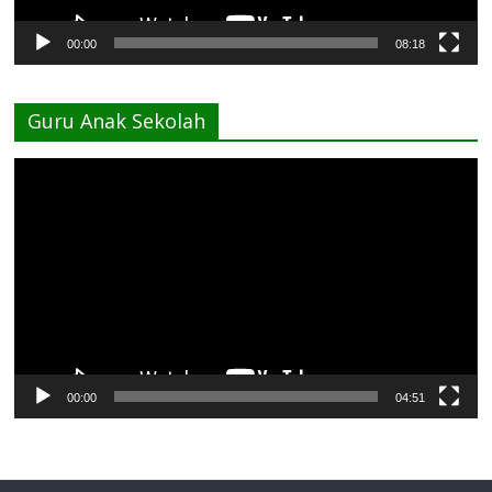
00:00
08:18
Guru Anak Sekolah
Pemutar
Video
00:00
04:51