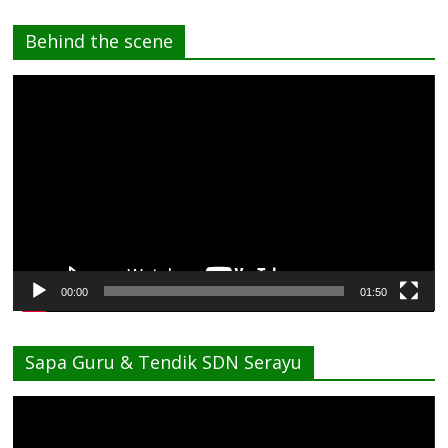
Behind the scene
Pemutar
Video
00:00
01:50
Sapa Guru & Tendik SDN Serayu
Pemutar
Video