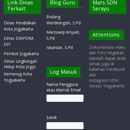
Link Dinas
Blog Guru
Mars SDN
Terkait
Serayu
Endang
Dinas Pendidikan
Werdiningsih, S.Pd
Kota Jogjakarta
Marzuwqi Arsyad,
Attentions:
Dinas DIKPORA
S.Pd
DIY
Dokumentasi video
Iskandar, S.Pd
dan Foto Kegiatan
Pemkot Jogjakarta
sekolah dapat anda
Dinas Lingkungan
simak juga di
Hidup Kota Jogja
halaman Facebook
Log Masuk
Kemenag Kota
dan
Yogyakarta
Instagram SDN
Nama Pengguna
Serayu Yogyakarta
atau Alamat Email
Sandi