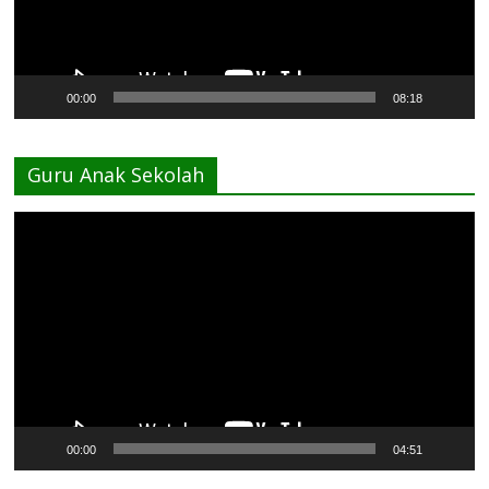
00:00
08:18
Guru Anak Sekolah
Pemutar
Video
00:00
04:51