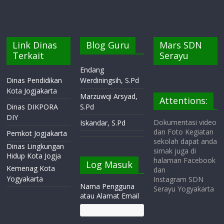
Link Dinas
Blog Guru
Mars SDN
Terkait
Serayu
Endang
Dinas Pendidikan
Werdiningsih, S.Pd
Kota Jogjakarta
Marzuwqi Arsyad,
Attentions:
Dinas DIKPORA
S.Pd
DIY
Dokumentasi video
Iskandar, S.Pd
dan Foto Kegiatan
Pemkot Jogjakarta
sekolah dapat anda
Dinas Lingkungan
simak juga di
Hidup Kota Jogja
halaman Facebook
Log Masuk
Kemenag Kota
dan
Yogyakarta
Instagram SDN
Nama Pengguna
Serayu Yogyakarta
atau Alamat Email