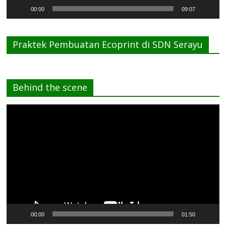
00:00
09:07
Praktek Pembuatan Ecoprint di SDN Serayu
Behind the scene
Pemutar
Video
00:00
01:50