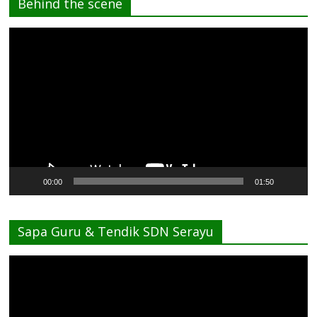
Behind the scene
Pemutar
Video
00:00
01:50
Sapa Guru & Tendik SDN Serayu
Pemutar
Video