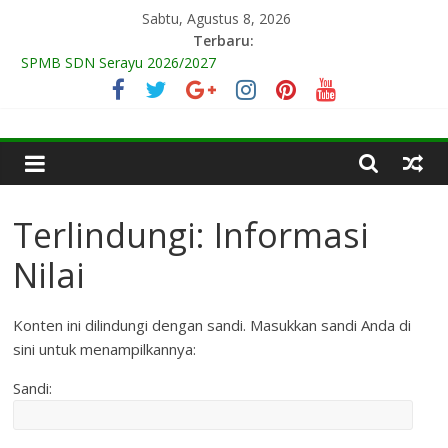
Skip
Sabtu, Agustus 8, 2026
to
Terbaru:
content
SPMB SDN Serayu 2026/2027
Selamat Hari Raya Iedul Fitri 1447 H
ALUR SPMB SDN Serayu Tahun Ajaran 2025/2026
SDN
Selamat SDN Serayu Juara 1 Turnamen Futsal JB Festival 2024
Selamat & Sukses
SERAYU
Terlindungi: Informasi
YOGYAKARTA
Nilai
Sekolah
Berprestasi
Konten ini dilindungi dengan sandi. Masukkan sandi Anda di
&
sini untuk menampilkannya:
Berbudaya
Sandi:
Lingkungan