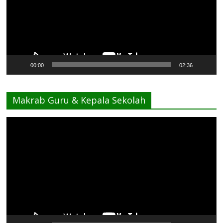
00:00
02:36
Makrab Guru & Kepala Sekolah
Pemutar
Video