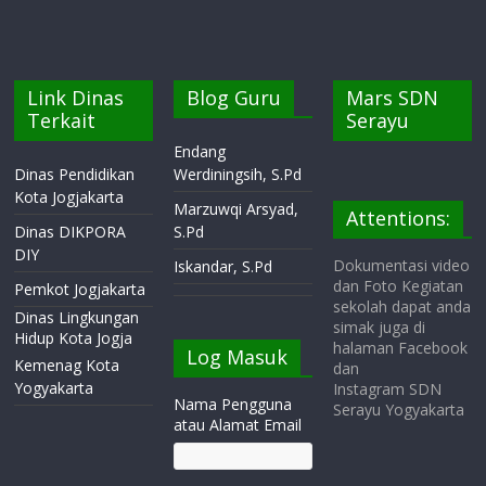
Link Dinas
Blog Guru
Mars SDN
Terkait
Serayu
Endang
Dinas Pendidikan
Werdiningsih, S.Pd
Kota Jogjakarta
Marzuwqi Arsyad,
Attentions:
Dinas DIKPORA
S.Pd
DIY
Dokumentasi video
Iskandar, S.Pd
dan Foto Kegiatan
Pemkot Jogjakarta
sekolah dapat anda
Dinas Lingkungan
simak juga di
Hidup Kota Jogja
halaman Facebook
Log Masuk
Kemenag Kota
dan
Yogyakarta
Instagram SDN
Nama Pengguna
Serayu Yogyakarta
atau Alamat Email