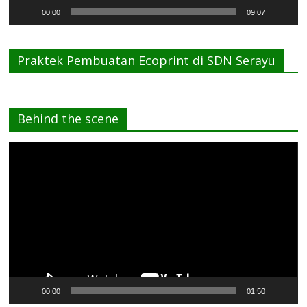
00:00
09:07
Praktek Pembuatan Ecoprint di SDN Serayu
Behind the scene
Pemutar
Video
00:00
01:50