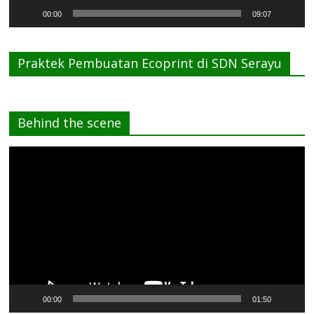
00:00
09:07
Praktek Pembuatan Ecoprint di SDN Serayu
Behind the scene
Pemutar
Video
00:00
01:50