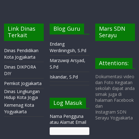
Link Dinas
Blog Guru
Mars SDN
Terkait
Serayu
Endang
Dinas Pendidikan
Werdiningsih, S.Pd
Kota Jogjakarta
Marzuwqi Arsyad,
Attentions:
Dinas DIKPORA
S.Pd
DIY
Dokumentasi video
Iskandar, S.Pd
dan Foto Kegiatan
Pemkot Jogjakarta
sekolah dapat anda
Dinas Lingkungan
simak juga di
Hidup Kota Jogja
halaman Facebook
Log Masuk
Kemenag Kota
dan
Yogyakarta
Instagram SDN
Nama Pengguna
Serayu Yogyakarta
atau Alamat Email