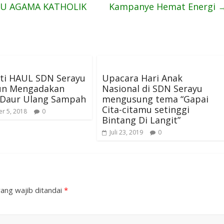
U AGAMA KATHOLIK
Kampanye Hemat Energi
ati HAUL SDN Serayu
Upacara Hari Anak
un Mengadakan
Nasional di SDN Serayu
Daur Ulang Sampah
mengusung tema “Gapai
Cita-citamu setinggi
r 5, 2018
0
Bintang Di Langit”
Juli 23, 2019
0
ang wajib ditandai
*