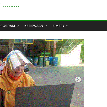
s
u 2026/2027
 Iedul Fitri 1447 H
erayu Tahun Ajaran 2025/2026
yu Juara 1 Turnamen Futsal JB Festival 2024
PROGRAM
KESISWAAN
SIMSRY