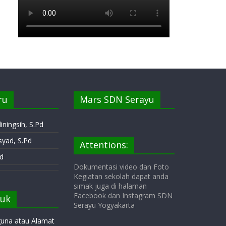
ru
Mars SDN Serayu
ningsih, S.Pd
yad, S.Pd
Attentions:
Pd
Dokumentasi video dan Foto
Kegiatan sekolah dapat anda
simak juga di halaman
Facebook dan Instagram SDN
suk
Serayu Yogyakarta
una atau Alamat