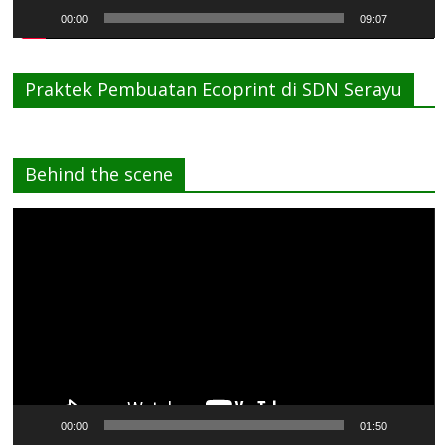
00:00
09:07
Praktek Pembuatan Ecoprint di SDN Serayu
Behind the scene
Pemutar
Video
00:00
01:50