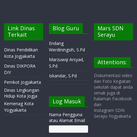
Link Dinas
Blog Guru
Mars SDN
Terkait
Serayu
Endang
Dinas Pendidikan
Werdiningsih, S.Pd
Kota Jogjakarta
Marzuwqi Arsyad,
Attentions:
Dinas DIKPORA
S.Pd
DIY
Dokumentasi video
Iskandar, S.Pd
dan Foto Kegiatan
Pemkot Jogjakarta
sekolah dapat anda
Dinas Lingkungan
simak juga di
Hidup Kota Jogja
halaman Facebook
Log Masuk
Kemenag Kota
dan
Yogyakarta
Instagram SDN
Nama Pengguna
Serayu Yogyakarta
atau Alamat Email