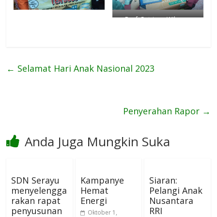
Prof. Sutrisna Wibawa
Tokoh Dewan Pendidikan
DIKPORA DIY
←
Selamat Hari Anak Nasional 2023
Penyerahan Rapor
→
Anda Juga Mungkin Suka
SDN Serayu
Kampanye
Siaran:
menyelengga
Hemat
Pelangi Anak
rakan rapat
Energi
Nusantara
penyusunan
RRI
Oktober 1,